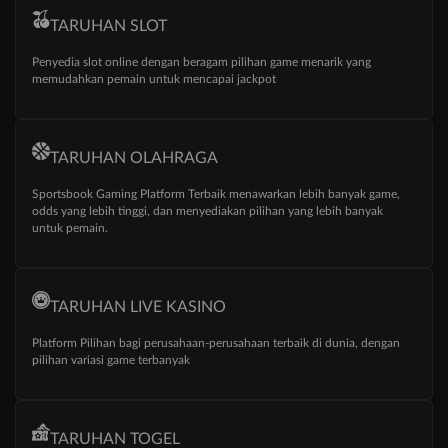
TARUHAN SLOT
Penyedia slot online dengan beragam pilihan game menarik yang
memudahkan pemain untuk mencapai jackpot
TARUHAN OLAHRAGA
Sportsbook Gaming Platform Terbaik menawarkan lebih banyak game,
odds yang lebih tinggi, dan menyediakan pilihan yang lebih banyak
untuk pemain.
TARUHAN LIVE KASINO
Platform Pilihan bagi perusahaan-perusahaan terbaik di dunia, dengan
pilihan variasi game terbanyak
TARUHAN TOGEL