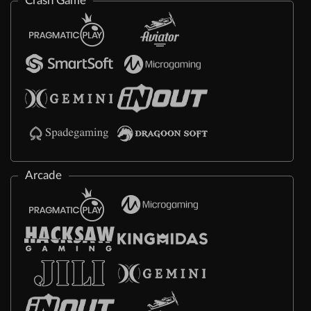
Crash Game
Arcade