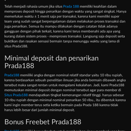
Telah menjadi rahasia umum jika situs
Prada 188
memiliki keahlian dalam
memproses deposit hingga penarikan dengan waktu yang sangat singkat. Hanya
memerlukan waktu ± 1 menit saja per transaksi, karena kami memiliki super
team yang sudah sangat berpengalaman dalam melakukan proses transaksi dan
juga penarikan. Semua itu mampu dilakukan dengan catatan tidak adanya
gangguan dengan pihak terkait, karena kami terus membenahi ada apa yang
kurang dalam sistem proses - memproses transaksi. Langsung saja deposit serta
buktikan dan rasakan sensasi bermain tanpa menunggu waktu yang lama di
situs Prada188.
Minimal deposit dan penarikan
Prada188
Prada188
memiliki angka dengan nominal relatif standar yaitu 10 ribu rupiah,
karena berdasarkan sebuah penelitian ilmuan jika anda bermain dibawah angka
tersebut maka sangat rentan untuk mengalami kekalahan. Jadi, kami Prada188
memutuskan minimal deposit dengan nominal tersebut agar para member di
Situs Prada188
mendapatkan tingkat kemenangan relatif tinggi. hanya sebesar
10 ribu rupiah dengan minimal nominal penarikan 50 ribu., itu dibentuk karena
kami ingin member terus setia ketika bermain pada Prada 188 karena tidak
harus lebih besar dari jumlah minimal deposit.
Bonus Freebet Prada188