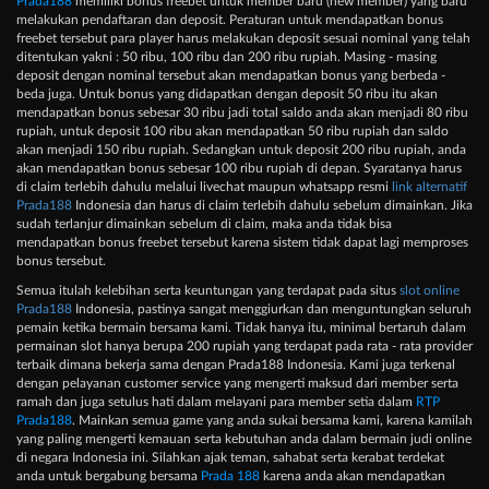
Prada188
memiliki bonus freebet untuk member baru (new member) yang baru
melakukan pendaftaran dan deposit. Peraturan untuk mendapatkan bonus
freebet tersebut para player harus melakukan deposit sesuai nominal yang telah
ditentukan yakni : 50 ribu, 100 ribu dan 200 ribu rupiah. Masing - masing
deposit dengan nominal tersebut akan mendapatkan bonus yang berbeda -
beda juga. Untuk bonus yang didapatkan dengan deposit 50 ribu itu akan
mendapatkan bonus sebesar 30 ribu jadi total saldo anda akan menjadi 80 ribu
rupiah, untuk deposit 100 ribu akan mendapatkan 50 ribu rupiah dan saldo
akan menjadi 150 ribu rupiah. Sedangkan untuk deposit 200 ribu rupiah, anda
akan mendapatkan bonus sebesar 100 ribu rupiah di depan. Syaratanya harus
di claim terlebih dahulu melalui livechat maupun whatsapp resmi
link alternatif
Prada188
Indonesia dan harus di claim terlebih dahulu sebelum dimainkan. Jika
sudah terlanjur dimainkan sebelum di claim, maka anda tidak bisa
mendapatkan bonus freebet tersebut karena sistem tidak dapat lagi memproses
bonus tersebut.
Semua itulah kelebihan serta keuntungan yang terdapat pada situs
slot online
Prada188
Indonesia, pastinya sangat menggiurkan dan menguntungkan seluruh
pemain ketika bermain bersama kami. Tidak hanya itu, minimal bertaruh dalam
permainan slot hanya berupa 200 rupiah yang terdapat pada rata - rata provider
terbaik dimana bekerja sama dengan Prada188 Indonesia. Kami juga terkenal
dengan pelayanan customer service yang mengerti maksud dari member serta
ramah dan juga setulus hati dalam melayani para member setia dalam
RTP
Prada188
. Mainkan semua game yang anda sukai bersama kami, karena kamilah
yang paling mengerti kemauan serta kebutuhan anda dalam bermain judi online
di negara Indonesia ini. Silahkan ajak teman, sahabat serta kerabat terdekat
anda untuk bergabung bersama
Prada 188
karena anda akan mendapatkan