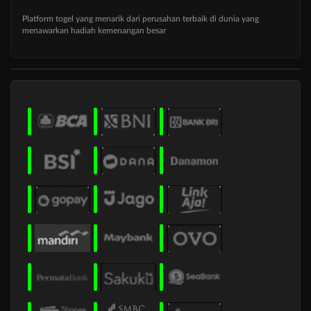
Platform togel yang menarik dari perusahan terbaik di dunia yang
menawarkan hadiah kemenangan besar