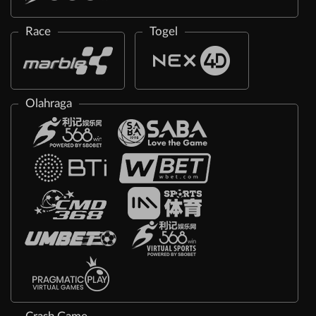
Race
Togel
Olahraga