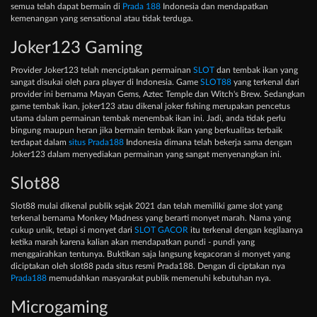
semua telah dapat bermain di
Prada 188
Indonesia dan mendapatkan
kemenangan yang sensational atau tidak terduga.
Joker123 Gaming
Provider Joker123 telah menciptakan permainan
SLOT
dan tembak ikan yang
sangat disukai oleh para player di Indonesia. Game
SLOT88
yang terkenal dari
provider ini bernama Mayan Gems, Aztec Temple dan Witch's Brew. Sedangkan
game tembak ikan, joker123 atau dikenal joker fishing merupakan pencetus
utama dalam permainan tembak menembak ikan ini. Jadi, anda tidak perlu
bingung maupun heran jika bermain tembak ikan yang berkualitas terbaik
terdapat dalam
situs Prada188
Indonesia dimana telah bekerja sama dengan
Joker123 dalam menyediakan permainan yang sangat menyenangkan ini.
Slot88
Slot88 mulai dikenal publik sejak 2021 dan telah memiliki game slot yang
terkenal bernama Monkey Madness yang berarti monyet marah. Nama yang
cukup unik, tetapi si monyet dari
SLOT GACOR
itu terkenal dengan kegilaanya
ketika marah karena kalian akan mendapatkan pundi - pundi yang
menggairahkan tentunya. Buktikan saja langsung kegacoran si monyet yang
diciptakan oleh slot88 pada situs resmi Prada188. Dengan di ciptakan nya
Prada188
memudahkan masyarakat publik memenuhi kebutuhan nya.
Microgaming