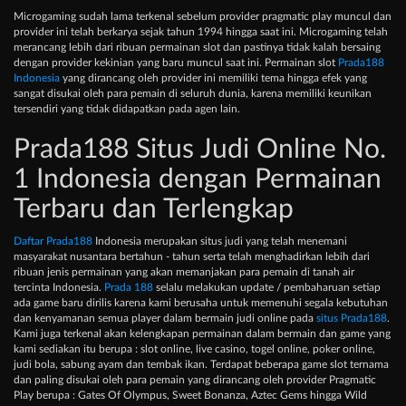
Microgaming sudah lama terkenal sebelum provider pragmatic play muncul dan
provider ini telah berkarya sejak tahun 1994 hingga saat ini. Microgaming telah
merancang lebih dari ribuan permainan slot dan pastinya tidak kalah bersaing
dengan provider kekinian yang baru muncul saat ini. Permainan slot
Prada188
Indonesia
yang dirancang oleh provider ini memiliki tema hingga efek yang
sangat disukai oleh para pemain di seluruh dunia, karena memiliki keunikan
tersendiri yang tidak didapatkan pada agen lain.
Prada188 Situs Judi Online No.
1 Indonesia dengan Permainan
Terbaru dan Terlengkap
Daftar Prada188
Indonesia merupakan situs judi yang telah menemani
masyarakat nusantara bertahun - tahun serta telah menghadirkan lebih dari
ribuan jenis permainan yang akan memanjakan para pemain di tanah air
tercinta Indonesia.
Prada 188
selalu melakukan update / pembaharuan setiap
ada game baru dirilis karena kami berusaha untuk memenuhi segala kebutuhan
dan kenyamanan semua player dalam bermain judi online pada
situs Prada188
.
Kami juga terkenal akan kelengkapan permainan dalam bermain dan game yang
kami sediakan itu berupa : slot online, live casino, togel online, poker online,
judi bola, sabung ayam dan tembak ikan. Terdapat beberapa game slot ternama
dan paling disukai oleh para pemain yang dirancang oleh provider Pragmatic
Play berupa : Gates Of Olympus, Sweet Bonanza, Aztec Gems hingga Wild