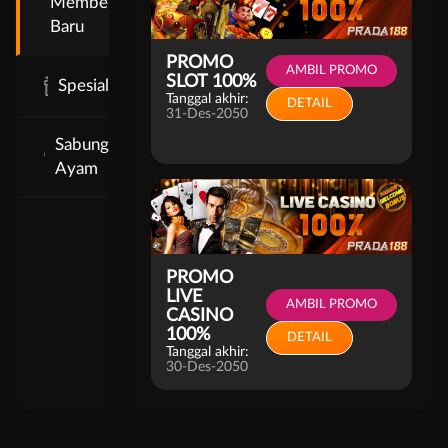
Member
Baru
PROMO
AMBIL PROMO
SLOT 100%
Spesial
Tanggal akhir:
DETAIL
31-Des-2050
Sabung
Ayam
PROMO
LIVE
AMBIL PROMO
CASINO
100%
DETAIL
Tanggal akhir:
30-Des-2050