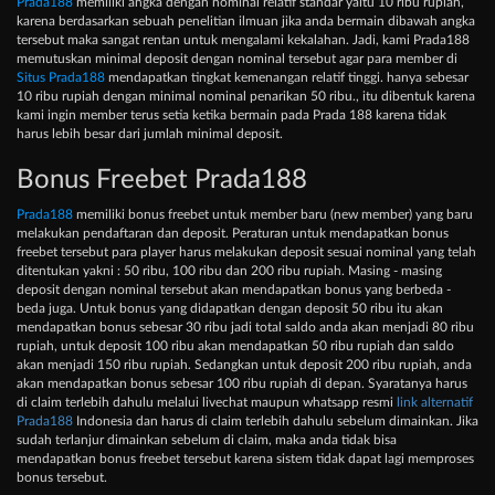
Prada188
memiliki angka dengan nominal relatif standar yaitu 10 ribu rupiah,
karena berdasarkan sebuah penelitian ilmuan jika anda bermain dibawah angka
tersebut maka sangat rentan untuk mengalami kekalahan. Jadi, kami Prada188
memutuskan minimal deposit dengan nominal tersebut agar para member di
Situs Prada188
mendapatkan tingkat kemenangan relatif tinggi. hanya sebesar
10 ribu rupiah dengan minimal nominal penarikan 50 ribu., itu dibentuk karena
kami ingin member terus setia ketika bermain pada Prada 188 karena tidak
harus lebih besar dari jumlah minimal deposit.
Bonus Freebet Prada188
Prada188
memiliki bonus freebet untuk member baru (new member) yang baru
melakukan pendaftaran dan deposit. Peraturan untuk mendapatkan bonus
freebet tersebut para player harus melakukan deposit sesuai nominal yang telah
ditentukan yakni : 50 ribu, 100 ribu dan 200 ribu rupiah. Masing - masing
deposit dengan nominal tersebut akan mendapatkan bonus yang berbeda -
beda juga. Untuk bonus yang didapatkan dengan deposit 50 ribu itu akan
mendapatkan bonus sebesar 30 ribu jadi total saldo anda akan menjadi 80 ribu
rupiah, untuk deposit 100 ribu akan mendapatkan 50 ribu rupiah dan saldo
akan menjadi 150 ribu rupiah. Sedangkan untuk deposit 200 ribu rupiah, anda
akan mendapatkan bonus sebesar 100 ribu rupiah di depan. Syaratanya harus
di claim terlebih dahulu melalui livechat maupun whatsapp resmi
link alternatif
Prada188
Indonesia dan harus di claim terlebih dahulu sebelum dimainkan. Jika
sudah terlanjur dimainkan sebelum di claim, maka anda tidak bisa
mendapatkan bonus freebet tersebut karena sistem tidak dapat lagi memproses
bonus tersebut.