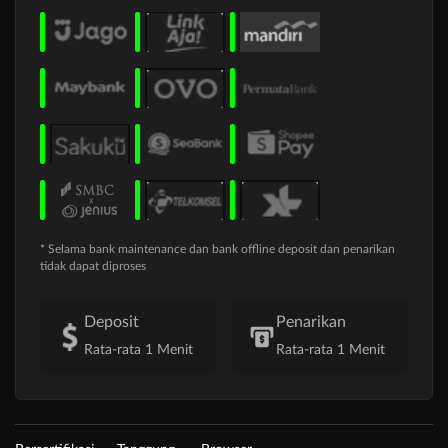
* Selama bank maintenance dan bank offline deposit dan penarikan
tidak dapat diproses
Deposit
Penarikan
Rata-rata 1 Menit
Rata-rata 1 Menit