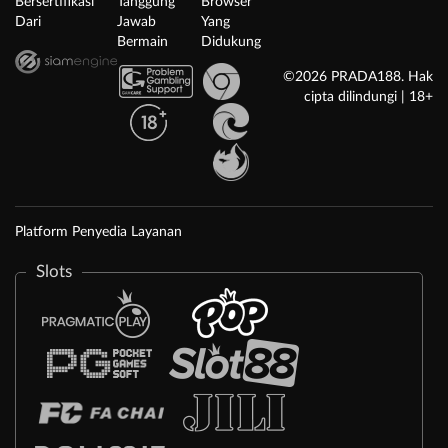
Bersertifikasi
Tanggung
Browser
Dari
Jawab
Yang
Bermain
Didukung
©2026 PRADA188. Hak
cipta dilindungi | 18+
Platform Penyedia Layanan
Slots