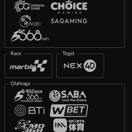
Race
Togel
Olahraga