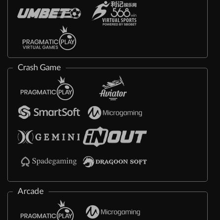
Crash Game
Arcade