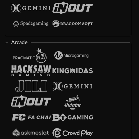
Arcade