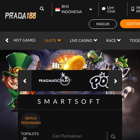
BHS
Live
Ve
Chat
M
INDONESIA
DAFTA
MASUK
IDR
12,700,757,
HOT GAMES
SLOTS
LIVE CASINO
RACE
TOG
SMARTSOFT
SEMUA
PERMAINAN
TOP
SLOTS
20