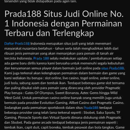
tersendiri yang tidak didapatkan pada agen lain.
Prada188 Situs Judi Online No.
1 Indonesia dengan Permainan
Terbaru dan Terlengkap
Daftar Prada188
Indonesia merupakan situs judi yang telah menemani
masyarakat nusantara bertahun - tahun serta telah menghadirkan lebih dari
ribuan jenis permainan yang akan memanjakan para pemain di tanah air
tercinta Indonesia.
Prada 188
selalu melakukan update / pembaharuan setiap
ada game baru dirilis karena kami berusaha untuk memenuhi segala kebutuhan
dan kenyamanan semua player dalam bermain judi online pada
situs Prada188
.
Kami juga terkenal akan kelengkapan permainan dalam bermain dan game yang
kami sediakan itu berupa : slot online, live casino, togel online, poker online,
judi bola, sabung ayam dan tembak ikan. Terdapat beberapa game slot ternama
dan paling disukai oleh para pemain yang dirancang oleh provider Pragmatic
Play berupa : Gates Of Olympus, Sweet Bonanza, Aztec Gems hingga Wild
West Gold. Untuk permainan casino online banyak orang memilih juga untuk
bermain pada provider Evolution Gaming, Allbet Casino dan Pragmatic Casino.
Sedangkan pada permainan sportsbook dalam situs
Prada188
terdapat
beberapa provider yang telah lama terkenal seperti : Sbobet, Saba Sports, TF
Gaming, Pinnacle Sports dan Virtual Sports dimana didukung oleh Pragmatic
dan Sbobet. Pada game arcade terdapat beberapa jenis permainan seperti :
tembak ikan, capit duit, capit boneka, tembak pesawat dan bola tangkas. Game