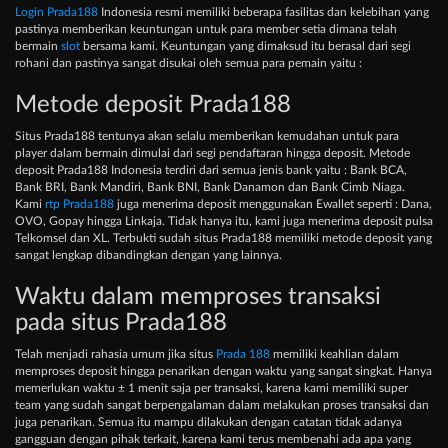
Login Prada188
Indonesia resmi memiliki beberapa fasilitas dan kelebihan yang
pastinya memberikan keuntungan untuk para member setia dimana telah
bermain
slot
bersama kami. Keuntungan yang dimaksud itu berasal dari segi
rohani dan pastinya sangat disukai oleh semua para pemain yaitu :
Metode deposit Prada188
Situs Prada188 tentunya akan selalu memberikan kemudahan untuk para
player dalam bermain dimulai dari segi pendaftaran hingga deposit. Metode
deposit Prada188 Indonesia terdiri dari semua jenis bank yaitu : Bank BCA,
Bank BRI, Bank Mandiri, Bank BNI, Bank Danamon dan Bank Cimb Niaga.
Kami
rtp Prada188
juga menerima deposit menggunakan Ewallet seperti : Dana,
OVO, Gopay hingga Linkaja. Tidak hanya itu, kami juga menerima deposit pulsa
Telkomsel dan XL. Terbukti sudah situs Prada188 memiliki metode deposit yang
sangat lengkap dibandingkan dengan yang lainnya.
Waktu dalam memproses transaksi
pada situs Prada188
Telah menjadi rahasia umum jika situs
Prada 188
memiliki keahlian dalam
memproses deposit hingga penarikan dengan waktu yang sangat singkat. Hanya
memerlukan waktu ± 1 menit saja per transaksi, karena kami memiliki super
team yang sudah sangat berpengalaman dalam melakukan proses transaksi dan
juga penarikan. Semua itu mampu dilakukan dengan catatan tidak adanya
gangguan dengan pihak terkait, karena kami terus membenahi ada apa yang