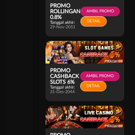
PROMO
ROLLINGAN
AMBIL PROMO
0.8%
DETAIL
Tanggal akhir:
29-Nov-2051
PROMO
CASHBACK
AMBIL PROMO
SLOTS 6%
DETAIL
Tanggal akhir:
31-Des-2044