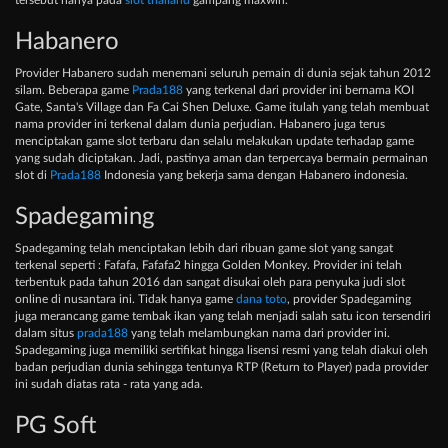
tersebut hanya pada
slot thailand
gampang maxwin.
Habanero
Provider Habanero sudah menemani seluruh pemain di dunia sejak tahun 2012
silam. Beberapa game
Prada188
yang terkenal dari provider ini bernama KOI
Gate, Santa's Village dan Fa Cai Shen Deluxe. Game itulah yang telah membuat
nama provider ini terkenal dalam dunia perjudian. Habanero juga terus
menciptakan game slot terbaru dan selalu melakukan update terhadap game
yang sudah diciptakan. Jadi, pastinya aman dan terpercaya bermain permainan
slot di
Prada188
Indonesia yang bekerja sama dengan Habanero indonesia.
Spadegaming
Spadegaming telah menciptakan lebih dari ribuan game slot yang sangat
terkenal seperti : Fafafa, Fafafa2 hingga Golden Monkey. Provider ini telah
terbentuk pada tahun 2016 dan sangat disukai oleh para penyuka judi slot
online di nusantara ini. Tidak hanya game
dana toto
, provider Spadegaming
juga merancang game tembak ikan yang telah menjadi salah satu icon tersendiri
dalam situs
prada188
yang telah melambungkan nama dari provider ini.
Spadegaming juga memiliki sertifikat hingga lisensi resmi yang telah diakui oleh
badan perjudian dunia sehingga tentunya RTP (Return to Player) pada provider
ini sudah diatas rata - rata yang ada.
PG Soft