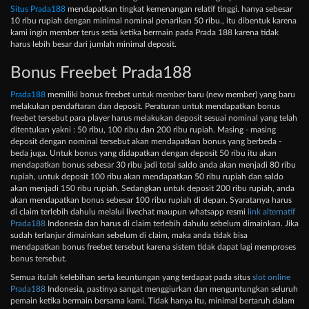
Situs Prada188
mendapatkan tingkat kemenangan relatif tinggi. hanya sebesar
10 ribu rupiah dengan minimal nominal penarikan 50 ribu., itu dibentuk karena
kami ingin member terus setia ketika bermain pada Prada 188 karena tidak
harus lebih besar dari jumlah minimal deposit.
Bonus Freebet Prada188
Prada188
memiliki bonus freebet untuk member baru (new member) yang baru
melakukan pendaftaran dan deposit. Peraturan untuk mendapatkan bonus
freebet tersebut para player harus melakukan deposit sesuai nominal yang telah
ditentukan yakni : 50 ribu, 100 ribu dan 200 ribu rupiah. Masing - masing
deposit dengan nominal tersebut akan mendapatkan bonus yang berbeda -
beda juga. Untuk bonus yang didapatkan dengan deposit 50 ribu itu akan
mendapatkan bonus sebesar 30 ribu jadi total saldo anda akan menjadi 80 ribu
rupiah, untuk deposit 100 ribu akan mendapatkan 50 ribu rupiah dan saldo
akan menjadi 150 ribu rupiah. Sedangkan untuk deposit 200 ribu rupiah, anda
akan mendapatkan bonus sebesar 100 ribu rupiah di depan. Syaratanya harus
di claim terlebih dahulu melalui livechat maupun whatsapp resmi
link alternatif
Prada188
Indonesia dan harus di claim terlebih dahulu sebelum dimainkan. Jika
sudah terlanjur dimainkan sebelum di claim, maka anda tidak bisa
mendapatkan bonus freebet tersebut karena sistem tidak dapat lagi memproses
bonus tersebut.
Semua itulah kelebihan serta keuntungan yang terdapat pada situs
slot online
Prada188
Indonesia, pastinya sangat menggiurkan dan menguntungkan seluruh
pemain ketika bermain bersama kami. Tidak hanya itu, minimal bertaruh dalam