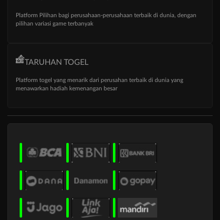
Platform Pilihan bagi perusahaan-perusahaan terbaik di dunia, dengan
pilihan variasi game terbanyak
TARUHAN TOGEL
Platform togel yang menarik dari perusahan terbaik di dunia yang
menawarkan hadiah kemenangan besar