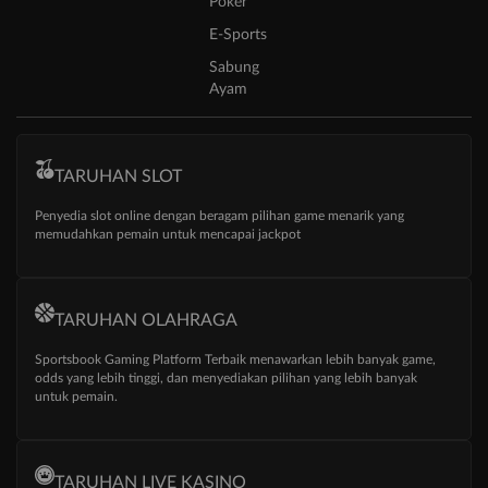
Poker
E-Sports
Sabung
Ayam
TARUHAN SLOT
Penyedia slot online dengan beragam pilihan game menarik yang
memudahkan pemain untuk mencapai jackpot
TARUHAN OLAHRAGA
Sportsbook Gaming Platform Terbaik menawarkan lebih banyak game,
odds yang lebih tinggi, dan menyediakan pilihan yang lebih banyak
untuk pemain.
TARUHAN LIVE KASINO