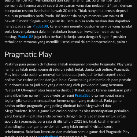
selalu memberikan kenyamanan dan keamanan untuk para member dalam
bermain dari semua aspek seperti pelayanan yang siap melayani 24 jam, dengan
kecepatan respon livechat di bawah 30 detik. Tidak hanya itu, proses deposit
maupun penarikan pada Prada188 Indonesia hanya memerlukan waktu di
bawah 3 menit. Segala keunggulan itu, semua bisa anda rasakan dan dapatkan
hanya pada situs
Prada188
, karena kami memiliki customer service yang handal
serta berpengalaman dalam melakukan tugas dan kewajibannya masing -
masing.
Prada188
juga telah berhasil bekerja sama dengan 8 agen / provider
terbaik dan ternama yang memiliki lisensi resmi dalam beroperasional, yaitu :
Pragmatic Play
Pastinya para pemain di Indonesia telah mengenal provider Pragmatic Play yang
namanya telah melambung di seluruh seluk beluk dunia judi online. Pragmatic
Play Indonesia pastinya menyajikan beberapa jenis judi terbaik seperti : slot
online, live casino online dan judi bola. Game paling diminati oleh para pemain
di Indonesia yaitu judi slot yang dirancang oleh provider ini yang bernama
"Gates Of Olympus" atau biasanya disebut "Kakek Zeus", karena sambaran petir
yang diberikan game ini pada website resmi
Prada188
bisa membuat orang
tegila - gila karena mendapatkan kemenangan yang maksimal. Pada game
casino online pragmatic yang paling diminati ialah Megawheel dan
MegaRoulette. Kedua game live casino online itu bisa mendapatkan perkalian
yang berlipat - lipat jika anda bermain dengan teliti. Sedangkan untuk virtual
sport dari pragmatic baru saja di rilis tahun 2021 ini, tidak kalah menarik
dibandingkan dengan provider lain yang telah memiliki virtual sport
sebelumnya. Buktikan keseruan dan mainkan semua game dari Pragmatic Play