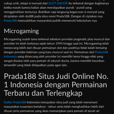
cukup unik, tetapi si monyet dari
SLOT GACOR
itu terkenal dengan kegilaanya
ketika marah karena kalian akan mendapatkan pundi - pundi yang
menggairahkan tentunya. Buktikan saja langsung kegacoran si monyet yang
diciptakan oleh slot88 pada situs resmi Prada188. Dengan di ciptakan nya
Prada188
memudahkan masyarakat publik memenuhi kebutuhan nya.
Microgaming
Microgaming sudah lama terkenal sebelum provider pragmatic play muncul dan
provider ini telah berkarya sejak tahun 1994 hingga saat ini. Microgaming telah
merancang lebih dari ribuan permainan slot dan pastinya tidak kalah bersaing
dengan provider kekinian yang baru muncul saat ini. Permainan slot
Prada188
Indonesia
yang dirancang oleh provider ini memiliki tema hingga efek yang
sangat disukai oleh para pemain di seluruh dunia, karena memiliki keunikan
tersendiri yang tidak didapatkan pada agen lain.
Prada188 Situs Judi Online No.
1 Indonesia dengan Permainan
Terbaru dan Terlengkap
Daftar Prada188
Indonesia merupakan situs judi yang telah menemani
masyarakat nusantara bertahun - tahun serta telah menghadirkan lebih dari
ribuan jenis permainan yang akan memanjakan para pemain di tanah air