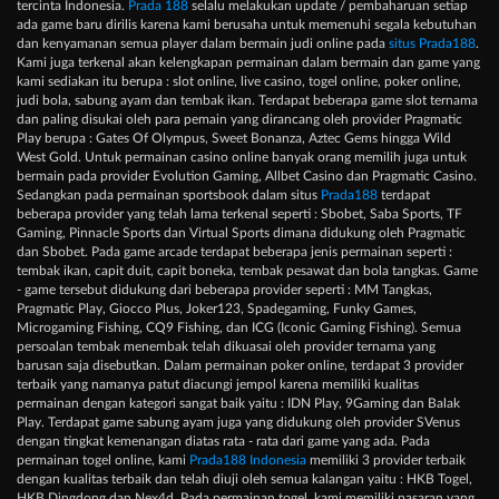
tercinta Indonesia.
Prada 188
selalu melakukan update / pembaharuan setiap
ada game baru dirilis karena kami berusaha untuk memenuhi segala kebutuhan
dan kenyamanan semua player dalam bermain judi online pada
situs Prada188
.
Kami juga terkenal akan kelengkapan permainan dalam bermain dan game yang
kami sediakan itu berupa : slot online, live casino, togel online, poker online,
judi bola, sabung ayam dan tembak ikan. Terdapat beberapa game slot ternama
dan paling disukai oleh para pemain yang dirancang oleh provider Pragmatic
Play berupa : Gates Of Olympus, Sweet Bonanza, Aztec Gems hingga Wild
West Gold. Untuk permainan casino online banyak orang memilih juga untuk
bermain pada provider Evolution Gaming, Allbet Casino dan Pragmatic Casino.
Sedangkan pada permainan sportsbook dalam situs
Prada188
terdapat
beberapa provider yang telah lama terkenal seperti : Sbobet, Saba Sports, TF
Gaming, Pinnacle Sports dan Virtual Sports dimana didukung oleh Pragmatic
dan Sbobet. Pada game arcade terdapat beberapa jenis permainan seperti :
tembak ikan, capit duit, capit boneka, tembak pesawat dan bola tangkas. Game
- game tersebut didukung dari beberapa provider seperti : MM Tangkas,
Pragmatic Play, Giocco Plus, Joker123, Spadegaming, Funky Games,
Microgaming Fishing, CQ9 Fishing, dan ICG (Iconic Gaming Fishing). Semua
persoalan tembak menembak telah dikuasai oleh provider ternama yang
barusan saja disebutkan. Dalam permainan poker online, terdapat 3 provider
terbaik yang namanya patut diacungi jempol karena memiliki kualitas
permainan dengan kategori sangat baik yaitu : IDN Play, 9Gaming dan Balak
Play. Terdapat game sabung ayam juga yang didukung oleh provider SVenus
dengan tingkat kemenangan diatas rata - rata dari game yang ada. Pada
permainan togel online, kami
Prada188 Indonesia
memiliki 3 provider terbaik
dengan kualitas terbaik dan telah diuji oleh semua kalangan yaitu : HKB Togel,
HKB Dingdong dan Nex4d. Pada permainan togel, kami memiliki pasaran yang