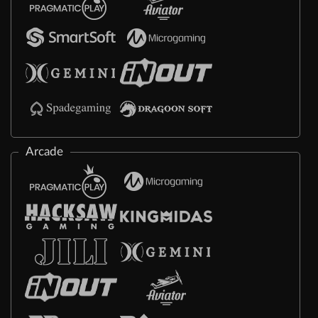
Arcade