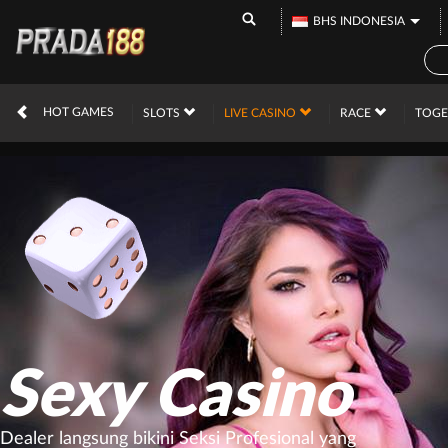
BHS INDONESIA
HOT GAMES
SLOTS
LIVE CASINO
RACE
TOG
Sexy Casino
Dealer langsung bikini Seksi Profesional yang