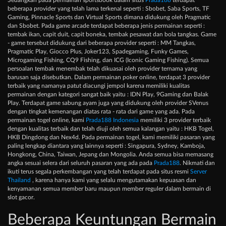
Sedangkan pada permainan sportsbook dalam situs
Prada188
terdapat
beberapa provider yang telah lama terkenal seperti : Sbobet, Saba Sports, TF
Gaming, Pinnacle Sports dan Virtual Sports dimana didukung oleh Pragmatic
dan Sbobet. Pada game arcade terdapat beberapa jenis permainan seperti :
tembak ikan, capit duit, capit boneka, tembak pesawat dan bola tangkas. Game
- game tersebut didukung dari beberapa provider seperti : MM Tangkas,
Pragmatic Play, Giocco Plus, Joker123, Spadegaming, Funky Games,
Microgaming Fishing, CQ9 Fishing, dan ICG (Iconic Gaming Fishing). Semua
persoalan tembak menembak telah dikuasai oleh provider ternama yang
barusan saja disebutkan. Dalam permainan poker online, terdapat 3 provider
terbaik yang namanya patut diacungi jempol karena memiliki kualitas
permainan dengan kategori sangat baik yaitu : IDN Play, 9Gaming dan Balak
Play. Terdapat game sabung ayam juga yang didukung oleh provider SVenus
dengan tingkat kemenangan diatas rata - rata dari game yang ada. Pada
permainan togel online, kami
Prada188 Indonesia
memiliki 3 provider terbaik
dengan kualitas terbaik dan telah diuji oleh semua kalangan yaitu : HKB Togel,
HKB Dingdong dan Nex4d. Pada permainan togel, kami memiliki pasaran yang
paling lengkap diantara yang lainnya seperti : Singapura, Sydney, Kamboja,
Hongkong, China, Taiwan, Jepang dan Mongolia. Anda semua bisa memasang
angka sesuai selera dari seluruh pasaran yang ada pada
Prada188
. Nikmati dan
ikuti terus segala perkembangan yang telah terdapat pada situs resmi
Server
Thailand
, karena hanya kami yang selalu mengutamakan kepuasan dan
kenyamanan semua member baru maupun member reguler dalam bermain di
slot gacor.
Beberapa Keuntungan Bermain