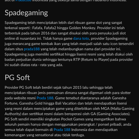
slot di
Prada188
Indonesia yang bekerja sama dengan Habanero indonesia.
Spadegaming
Spadegaming telah menciptakan lebih dari ribuan game slot yang sangat
terkenal seperti : Fafafa, Fafafa2 hingga Golden Monkey. Provider ini telah
terbentuk pada tahun 2016 dan sangat disukai oleh para penyuka judi slot
online di nusantara ini. Tidak hanya game
dana toto
, provider Spadegaming
juga merancang game tembak ikan yang telah menjadi salah satu icon tersendiri
dalam situs
prada188
yang telah melambungkan nama dari provider ini.
Spadegaming juga memiliki sertifikat hingga lisensi resmi yang telah diakui oleh
badan perjudian dunia sehingga tentunya RTP (Return to Player) pada provider
ini sudah diatas rata - rata yang ada.
PG Soft
Provider PG Soft telah berdiri sejak tahun 2015 lalu sehingga telah
menciptakan ribuan jenis permainan dimana sangat digemari oleh para slotter
pada website resmi
Prada 188
. Game tersebut diantaranya adalah Ganesha
Fortune, Ganesha Gold hingga Bali Vacation dan telah mendapatkan lisensi
yang resmi dalam menciptakan game yang diterbitkan oleh MGA (Malta Gaming
Authority) dan sertifikat resmi dalam beroperasi oleh GA (Gaming Associates).
PG Soft sendiri memiliki singkatan Pocket Games yang mengartikan bahwa
seluruh pemain hanya dengan menggunakan perangkat / ponsel pribadi, anda
semua telah dapat bermain di
Prada 188
Indonesia dan mendapatkan
kemenangan yang sensational atau tidak terduga.