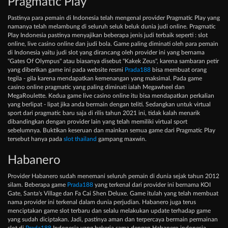
Pragmatic Play
Pastinya para pemain di Indonesia telah mengenal provider Pragmatic Play yang
namanya telah melambung di seluruh seluk beluk dunia judi online. Pragmatic
Play Indonesia pastinya menyajikan beberapa jenis judi terbaik seperti : slot
online, live casino online dan judi bola. Game paling diminati oleh para pemain
di Indonesia yaitu judi slot yang dirancang oleh provider ini yang bernama
"Gates Of Olympus" atau biasanya disebut "Kakek Zeus", karena sambaran petir
yang diberikan game ini pada website resmi
Prada188
bisa membuat orang
tegila - gila karena mendapatkan kemenangan yang maksimal. Pada game
casino online pragmatic yang paling diminati ialah Megawheel dan
MegaRoulette. Kedua game live casino online itu bisa mendapatkan perkalian
yang berlipat - lipat jika anda bermain dengan teliti. Sedangkan untuk virtual
sport dari pragmatic baru saja di rilis tahun 2021 ini, tidak kalah menarik
dibandingkan dengan provider lain yang telah memiliki virtual sport
sebelumnya. Buktikan keseruan dan mainkan semua game dari Pragmatic Play
tersebut hanya pada
slot thailand
gampang maxwin.
Habanero
Provider Habanero sudah menemani seluruh pemain di dunia sejak tahun 2012
silam. Beberapa game
Prada188
yang terkenal dari provider ini bernama KOI
Gate, Santa's Village dan Fa Cai Shen Deluxe. Game itulah yang telah membuat
nama provider ini terkenal dalam dunia perjudian. Habanero juga terus
menciptakan game slot terbaru dan selalu melakukan update terhadap game
yang sudah diciptakan. Jadi, pastinya aman dan terpercaya bermain permainan