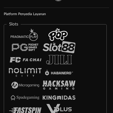
Platform Penyedia Layanan
Slots