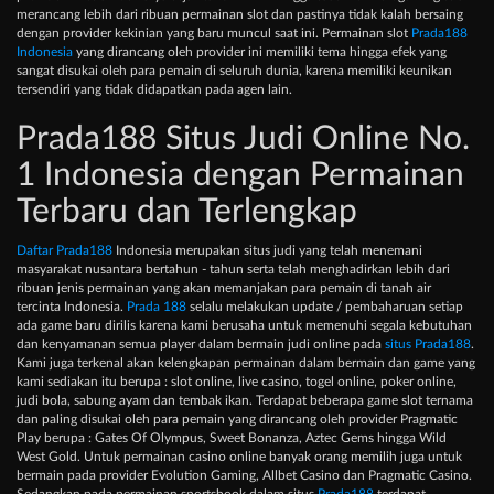
merancang lebih dari ribuan permainan slot dan pastinya tidak kalah bersaing
dengan provider kekinian yang baru muncul saat ini. Permainan slot
Prada188
Indonesia
yang dirancang oleh provider ini memiliki tema hingga efek yang
sangat disukai oleh para pemain di seluruh dunia, karena memiliki keunikan
tersendiri yang tidak didapatkan pada agen lain.
Prada188 Situs Judi Online No.
1 Indonesia dengan Permainan
Terbaru dan Terlengkap
Daftar Prada188
Indonesia merupakan situs judi yang telah menemani
masyarakat nusantara bertahun - tahun serta telah menghadirkan lebih dari
ribuan jenis permainan yang akan memanjakan para pemain di tanah air
tercinta Indonesia.
Prada 188
selalu melakukan update / pembaharuan setiap
ada game baru dirilis karena kami berusaha untuk memenuhi segala kebutuhan
dan kenyamanan semua player dalam bermain judi online pada
situs Prada188
.
Kami juga terkenal akan kelengkapan permainan dalam bermain dan game yang
kami sediakan itu berupa : slot online, live casino, togel online, poker online,
judi bola, sabung ayam dan tembak ikan. Terdapat beberapa game slot ternama
dan paling disukai oleh para pemain yang dirancang oleh provider Pragmatic
Play berupa : Gates Of Olympus, Sweet Bonanza, Aztec Gems hingga Wild
West Gold. Untuk permainan casino online banyak orang memilih juga untuk
bermain pada provider Evolution Gaming, Allbet Casino dan Pragmatic Casino.