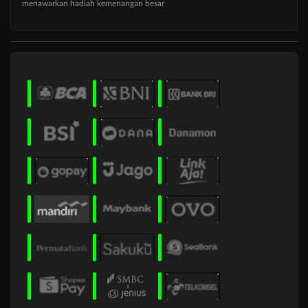
menawarkan hadiah kemenangan besar