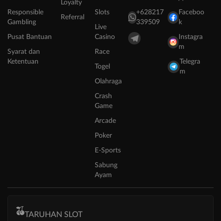
Loyalty
Responsible
Slots
+628217
Faceboo
Referral
Gambling
339509
k
Live
Pusat Bantuan
Casino
Instagra
m
Syarat dan
Race
Ketentuan
Telegra
Togel
m
Olahraga
Crash
Game
Arcade
Poker
E-Sports
Sabung
Ayam
TARUHAN SLOT